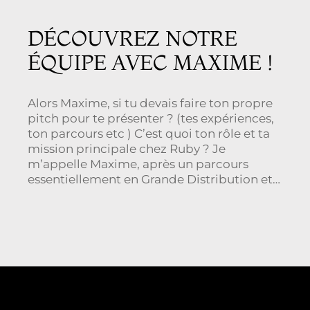
DÉCOUVREZ NOTRE
ÉQUIPE AVEC MAXIME !
Alors Maxime, si tu devais faire ton propre
pitch pour te présenter ? (tes expériences,
ton parcours etc ) C’est quoi ton rôle et ta
mission principale chez Ruby ? Je
m’appelle Maxime, après un parcours
essentiellement en Grande Distribution et
après 15 ans en grossiste CHR, je suis arrivé
il y a un an […]