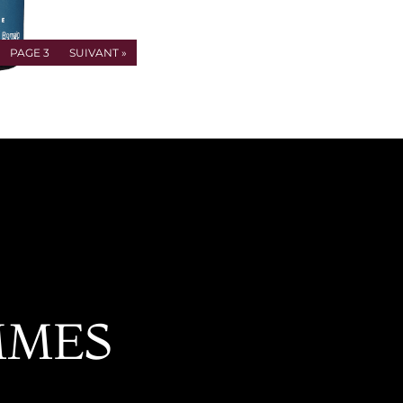
PAGE
3
SUIVANT
»
MMES