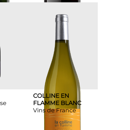
COLLINE EN
ise
FLAMME BLANC
Vins de France