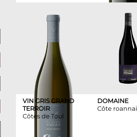
VIN GRIS GRAND
DOMAINE
TERROIR
Côte roanna
Côtes de Toul