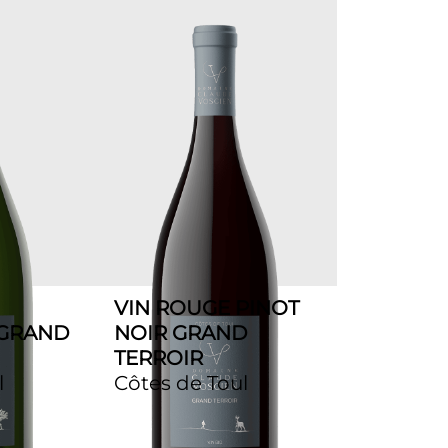
VIN ROUGE PINOT
 GRAND
NOIR GRAND
TERROIR
l
Côtes de Toul