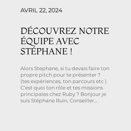
AVRIL 22, 2024
DÉCOUVREZ NOTRE
ÉQUIPE AVEC
STÉPHANE !
Alors Stephane, si tu devais faire ton
propre pitch pour te présenter ?
(tes expériences, ton parcours etc )
C’est quoi ton rôle et tes missions
principales chez Ruby ? Bonjour je
suis Stéphane Ruin, Conseiller
Commercial dans le vin depuis 10
ans au sein de l’Agence Ruby. Agent
exclusif et distributeur pour à peu
[…]