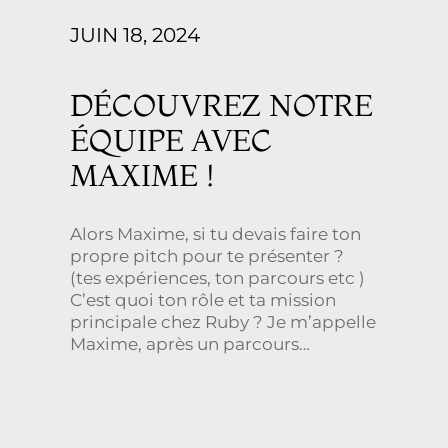
JUIN 18, 2024
DÉCOUVREZ NOTRE
ÉQUIPE AVEC
MAXIME !
Alors Maxime, si tu devais faire ton
propre pitch pour te présenter ?
(tes expériences, ton parcours etc )
C’est quoi ton rôle et ta mission
principale chez Ruby ? Je m’appelle
Maxime, après un parcours
essentiellement en Grande
Distribution et après 15 ans en
grossiste CHR, je suis arrivé il y a un
an […]