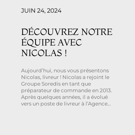
JUIN 24, 2024
DÉCOUVREZ NOTRE
ÉQUIPE AVEC
NICOLAS !
Aujourd’hui, nous vous présentons
Nicolas, livreur ! Nicolas a rejoint le
Groupe Soredis en tant que
préparateur de commande en 2013.
Après quelques années, il a évolué
vers un poste de livreur à l’Agence
Ruby, où il a rapidement été
surnommé Ari Vatanen grâce à son
efficacité.
Il commence sa
journée à 5h du […]